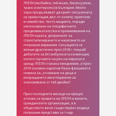
ЛГБТИ (лесбийки, гей мъже, бисексуални,
транс и интерсекс) в България. Много
хора продължават да крият сексуалната
си ориентация, вкл. от колеги, приятели
и семейство. Често медиите, поради
непознаване на специфичните
предизвикателства и преживявания на
ЛГБТИ хората, допринасят за
стреотипизирането и налагането на
погрешни вярвания. Ситуацията се
влоши драстично през 2018 г. покрай
дебатите за Истанбулската конвенция,
когато случаите на реч на омразата
срещу ЛГБТИ станаха ежедневие, а през
2019 основен наратив беше фалшивата
новина за „отнемане на деца и
изпращането им в Норвегия за
осиновяване от гей двойки“.
През последните месеци на прицел
отново са правата на ЛГБТИ и жените,
гражданските организации, а в
обществото вече съществуват редица
погрешни представи за т.нар.