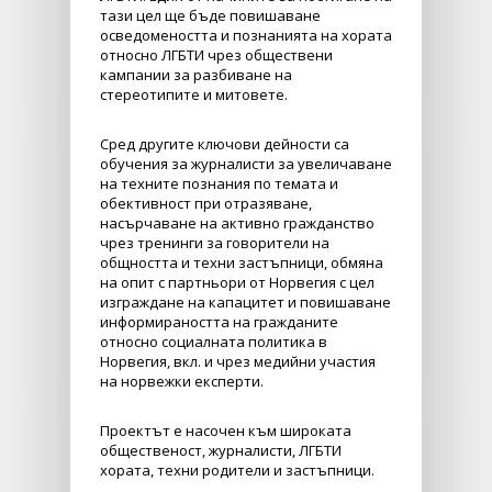
тази цел ще бъде повишаване
осведомеността и познанията на хората
относно ЛГБТИ чрез обществени
кампании за разбиване на
стереотипите и митовете.
Сред другите ключови дейности са
обучения за журналисти за увеличаване
на техните познания по темата и
обективност при отразяване,
насърчаване на активно гражданство
чрез тренинги за говорители на
общността и техни застъпници, обмяна
на опит с партньори от Норвегия с цел
изграждане на капацитет и повишаване
информираността на гражданите
относно социалната политика в
Норвегия, вкл. и чрез медийни участия
на норвежки експерти.
Проектът е насочен към широката
общественост, журналисти, ЛГБТИ
хората, техни родители и застъпници.