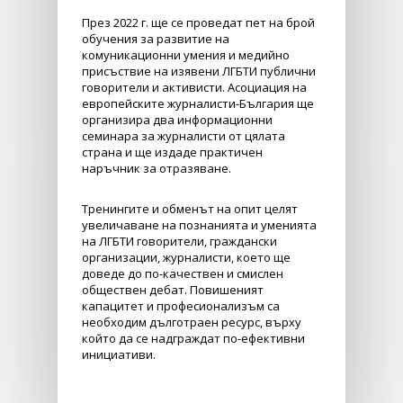
През 2022 г. ще се проведат пет на брой
обучения за развитие на
комуникационни умения и медийно
присъствие на изявени ЛГБТИ публични
говорители и активисти. Асоциация на
европейските журналисти-България ще
организира два информационни
семинара за журналисти от цялата
страна и ще издаде практичен
наръчник за отразяване.
Тренингите и обменът на опит целят
увеличаване на познанията и уменията
на ЛГБТИ говорители, граждански
организации, журналисти, което ще
доведе до по-качествен и смислен
обществен дебат. Повишеният
капацитет и професионализъм са
необходим дълготраен ресурс, върху
който да се надграждат по-ефективни
инициативи.