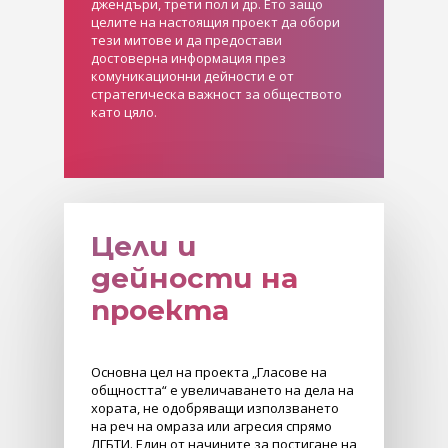
джендъри, трети пол и др. Ето защо
целите на настоящия проект да обори
тези митове и да предостави
достоверна информация през
комуникационни дейности е от
стратегическа важност за обществото
като цяло.
Цели и
дейности на
проекта
Основна цел на проекта „Гласове на
общността“ е увеличаването на дела на
хората, не одобряващи използването
на реч на омраза или агресия спрямо
ЛГБТИ. Един от начините за постигане на