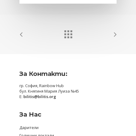
За Контакти:
гр. София, Rainbow Hub
бул. Княгиня Мария Луиза №45
E:
bilitis@bilitis.org
За Нас
Дарители
Годишни доклади