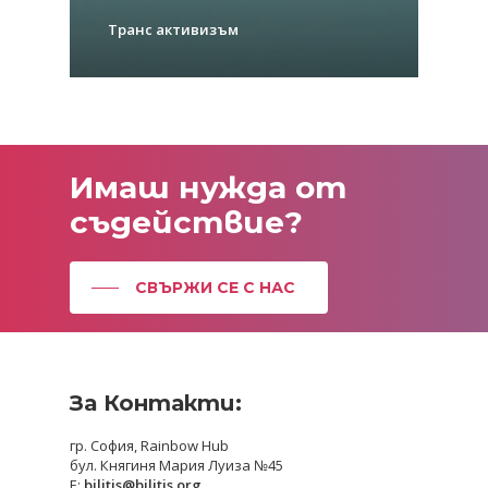
Транс активизъм
Имаш
нужда
от
съдействие?
СВЪРЖИ СЕ С НАС
За Контакти:
гр. София, Rainbow Hub
бул. Княгиня Мария Луиза №45
E:
bilitis@bilitis.org