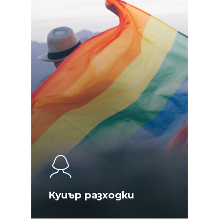
Куиър разходки