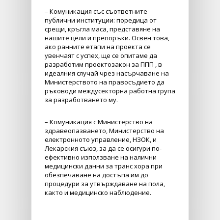
– Комуникация със съответните
публични институции: поредица от
срещи, кръгла маса, представяне на
нашите цели и препоръки. Освен това,
ако ранните етапи на проекта се
увенчаят с успех, ще се опитаме да
разработим проектозакон за ППП , в
идеалния случай чрез насърчаване на
Министерството на правосъдието да
ръководи междусекторна работна група
за разработването му.
– Комуникация с Министерство на
здравеопазването, Министерство на
електронното управление, НЗОК, и
Лекарския съюз, за да се осигури по-
ефективно използване на налични
медицински данни за транс хора при
обезпечаване на достъпа им до
процедури за утвърждаване на пола,
както и медицинско наблюдение.