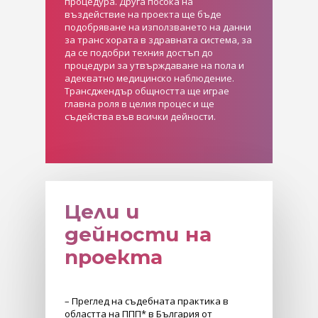
процедура. Друга посока на
въздействие на проекта ще бъде
подобряване на използването на данни
за транс хората в здравната система, за
да се подобри техния достъп до
процедури за утвърждаване на пола и
адекватно медицинско наблюдение.
Трансджендър общността ще играе
главна роля в целия процес и ще
съдейства във всички дейности.
Цели и
дейности на
проекта
– Преглед на съдебната практика в
областта на ППП* в България от