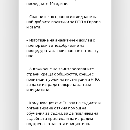
последните 10 години.
– Сравнително правно изследване на
най-добрите практики за ППП в Европа
и света.
– Изготвяне на аналитичен доклад с
препоръки за подобряване на
процедурата за признаване на пола у
нас.
– Ангажиране на заинтересованите
страни: срещи с общността, срещи с
политици, публични институции и НПО,
за да се изгради подкрепа за тази
инициатива.
– Комуникация със Съюза на съдиите и
организиране с тяхна помощ на
обучения за съдии, за да повлияем на
съдебната практика и да изградим
подкрепа за нашата инициатива.