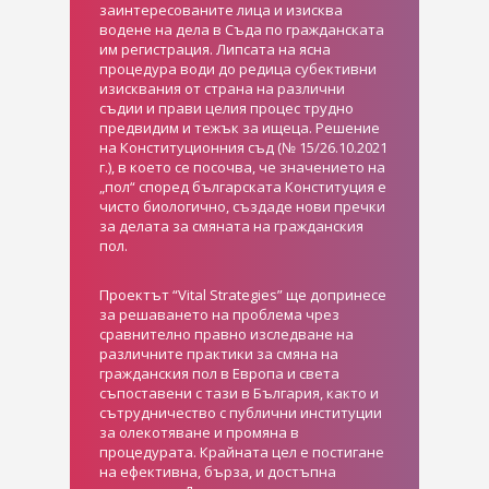
заинтересованите лица и изисква
водене на дела в Съда по гражданската
им регистрация. Липсата на ясна
процедура води до редица субективни
изисквания от страна на различни
съдии и прави целия процес трудно
предвидим и тежък за ищеца. Решение
на Конституционния съд (№ 15/26.10.2021
г.), в което се посочва, че значението на
„пол“ според българската Конституция е
чисто биологично, създаде нови пречки
за делата за смяната на гражданския
пол.
Проектът “Vital Strategies” ще допринесе
за решаването на проблема чрез
сравнително правно изследване на
различните практики за смяна на
гражданския пол в Европа и света
съпоставени с тази в България, както и
сътрудничество с публични институции
за олекотяване и промяна в
процедурата. Крайната цел е постигане
на ефективна, бърза, и достъпна