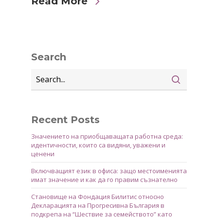
Read More
Search
Recent Posts
Значението на приобщаващата работна среда:
идентичности, които са видяни, уважени и
ценени
Включващият език в офиса: защо местоименията
имат значение и как да го правим съзнателно
Становище на Фондация Билитис относно
Декларацията на Прогресивна България в
подкрепа на “Шествие за семейството” като