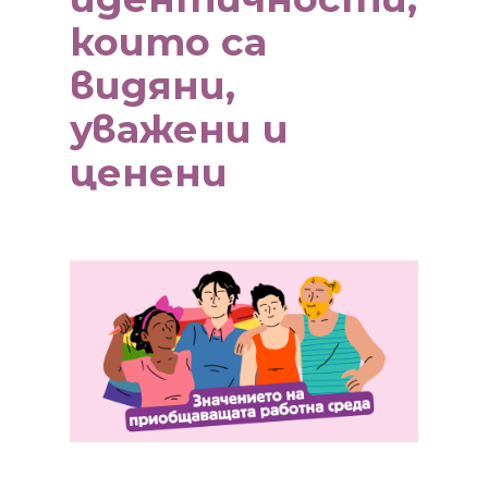
които са
видяни,
уважени и
ценени