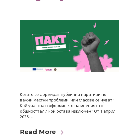
Когато се формират публични наративи по
важни местни проблеми, чии гласове се чуват?
Кой участва в оформянето на мненията в
общността? И кой остава изключен? От 1 април
2026 г….
Read More