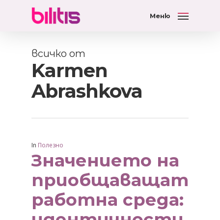
Меню
всичко от
Karmen
Abrashkova
In
Полезно
Значението на
приобщаващата
работна среда:
идентичности,