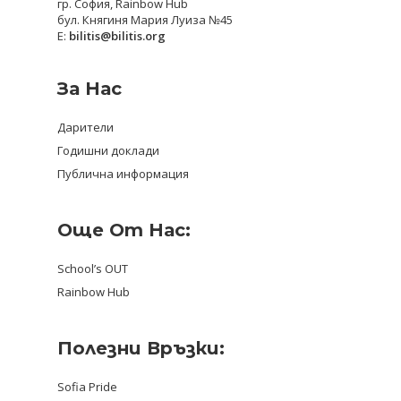
гр. София, Rainbow Hub
бул. Княгиня Мария Луиза №45
E:
bilitis@bilitis.org
За Нас
Дарители
Годишни доклади
Публична информация
Още От Нас:
School’s OUT
Rainbow Hub
Полезни Връзки:
Sofia Pride