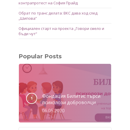
контрапротест на София Прайд
Обрат по транс делата: ВКС дава ход след
„Шипова“
Официален старт на проекта „Говори смело и
бъди чут“
Popular Posts
Фондация Билитис търси
психолози доброволци
06.05.2020