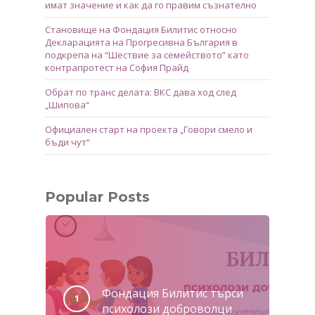
имат значение и как да го правим съзнателно
Становище на Фондация Билитис относно
Декларацията на Прогресивна България в
подкрепа на “Шествие за семейството” като
контрапротест на София Прайд
Обрат по транс делата: ВКС дава ход след
„Шипова“
Официален старт на проекта „Говори смело и
бъди чут“
Popular Posts
Фондация Билитис търси
психолози доброволци