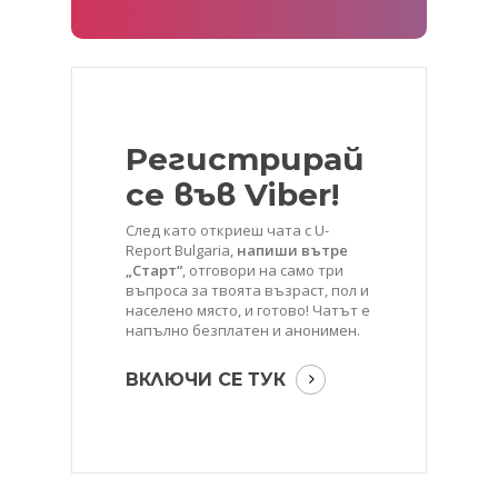
Регистрирай
се във Viber!
След като откриеш чата с U-
Report Bulgaria,
напиши вътре
„Старт“
, отговори на само три
въпроса за твоята възраст, пол и
населено място, и готово! Чатът е
напълно безплатен и анонимен.
ВКЛЮЧИ СЕ ТУК