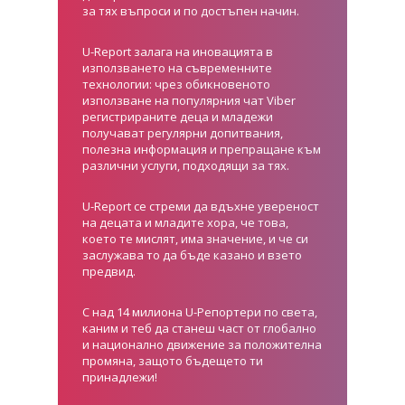
за тях въпроси и по достъпен начин.
U-Report залага на иновацията в
използването на съвременните
технологии: чрез обикновеното
използване на популярния чат Viber
регистрираните деца и младежи
получават регулярни допитвания,
полезна информация и препращане към
различни услуги, подходящи за тях.
U-Report се стреми да вдъхне увереност
на децата и младите хора, че това,
което те мислят, има значение, и че си
заслужава то да бъде казано и взето
предвид.
С над 14 милиона U-Репортери по света,
каним и теб да станеш част от глобално
и национално движение за положителна
промяна, защото бъдещето ти
принадлежи!