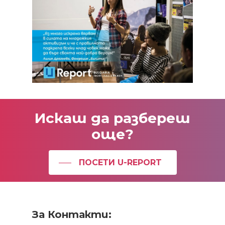
Искаш
да
разбереш
още?
ПОСЕТИ U-REPORT
За Контакти: