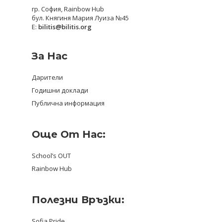
гр. София, Rainbow Hub
бул. Княгиня Мария Луиза №45
E:
bilitis@bilitis.org
За Нас
Дарители
Годишни доклади
Публична информация
Още От Нас:
School’s OUT
Rainbow Hub
Полезни Връзки:
Sofia Pride