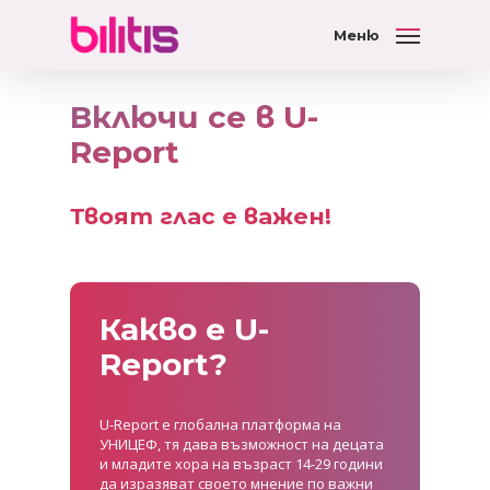
Меню
Включи се в U-
Report
Твоят глас е важен!
Какво е U-
Report?
U-Report е глобална платформа на
УНИЦЕФ, тя дава възможност на децата
и младите хора на възраст 14-29 години
да изразяват своето мнение по важни