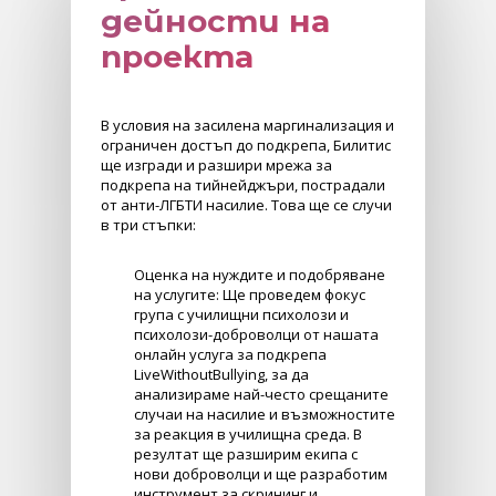
дейности на
проекта
В условия на засилена маргинализация и
ограничен достъп до подкрепа, Билитис
ще изгради и разшири мрежа за
подкрепа на тийнейджъри, пострадали
от анти-ЛГБТИ насилие. Това ще се случи
в три стъпки:
Оценка на нуждите и подобряване
на услугите: Ще проведем фокус
група с училищни психолози и
психолози-доброволци от нашата
онлайн услуга за подкрепа
LiveWithoutBullying, за да
анализираме най-често срещаните
случаи на насилие и възможностите
за реакция в училищна среда. В
резултат ще разширим екипа с
нови доброволци и ще разработим
инструмент за скрининг и