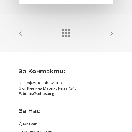
За Контакти:
гр. София, Rainbow Hub
бул. Княгиня Мария Луиза №45
E:
bilitis@bilitis.org
За Нас
Дарители
Годишни доклади