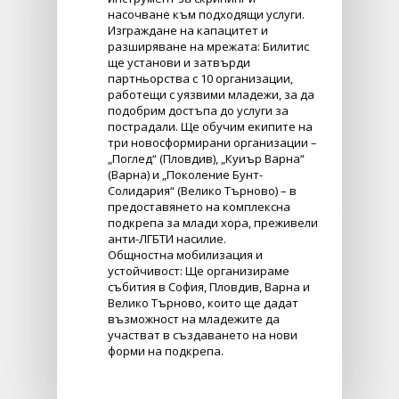
насочване към подходящи услуги.
Изграждане на капацитет и
разширяване на мрежата: Билитис
ще установи и затвърди
партньорства с 10 организации,
работещи с уязвими младежи, за да
подобрим достъпа до услуги за
пострадали. Ще обучим екипите на
три новосформирани организации –
„Поглед“ (Пловдив), „Куиър Варна“
(Варна) и „Поколение Бунт-
Солидария“ (Велико Търново) – в
предоставянето на комплексна
подкрепа за млади хора, преживели
анти-ЛГБТИ насилие.
Общностна мобилизация и
устойчивост: Ще организираме
събития в София, Пловдив, Варна и
Велико Търново, които ще дадат
възможност на младежите да
участват в създаването на нови
форми на подкрепа.