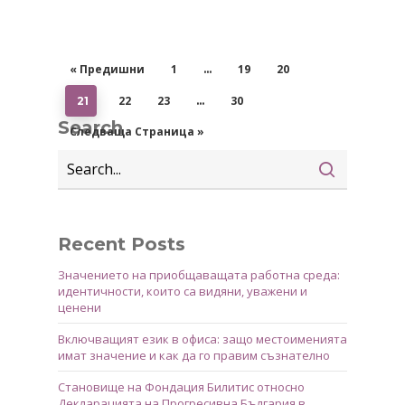
« Предишни
1
19
20
…
22
23
30
21
…
Search
Следваща Страница »
Recent Posts
Значението на приобщаващата работна среда:
идентичности, които са видяни, уважени и
ценени
Включващият език в офиса: защо местоименията
имат значение и как да го правим съзнателно
Становище на Фондация Билитис относно
Декларацията на Прогресивна България в