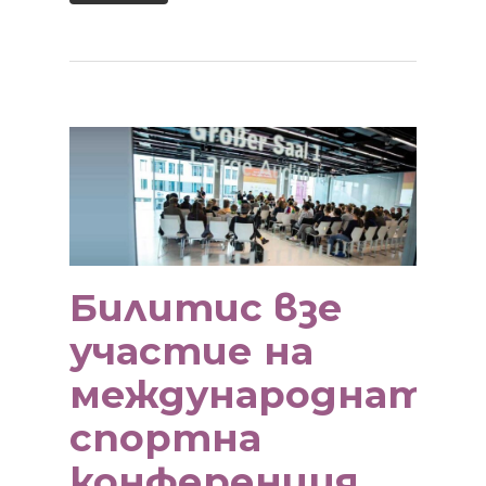
Билитис взе
участие на
международната
спортна
конференция