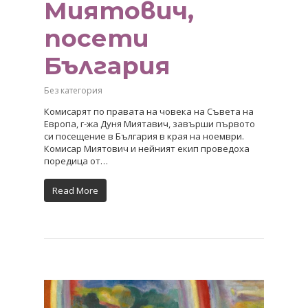
Миятович,
посети
България
Без категория
Комисарят по правата на човека на Съвета на
Европа, г-жа Дуня Миятавич, завърши първото
си посещение в България в края на ноември.
Комисар Миятович и нейният екип проведоха
поредица от…
Read More