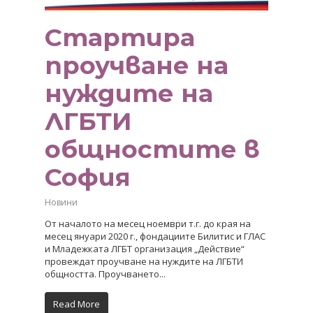
Стартира
проучване на
нуждите на
ЛГБТИ
общностите в
София
Новини
От началото на месец ноември т.г. до края на
месец януари 2020 г., фондациите Билитис и ГЛАС
и Младежката ЛГБТ организация „Действие“
провеждат проучване на нуждите на ЛГБТИ
общността. Проучването...
Read More