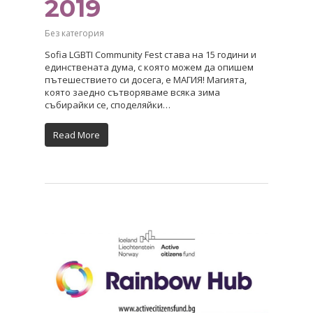
2019
Без категория
Sofia LGBTI Community Fest става на 15 години и
единствената дума, с която можем да опишем
пътешествието си досега, е МАГИЯ! Магията,
която заедно сътворяваме всяка зима
събирайки се, споделяйки…
Read More