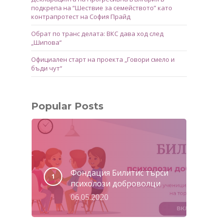
подкрепа на “Шествие за семейството” като
контрапротест на София Прайд
Обрат по транс делата: ВКС дава ход след
„Шипова“
Официален старт на проекта „Говори смело и
бъди чут“
Popular Posts
Фондация Билитис търси
психолози доброволци
06.05.2020