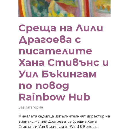
Среща на Лили
Драгоева с
писателите
Хана Стивънс и
Уил Бъкингам
по повод
Rainbow Hub
Без категория
Миналата седмица изпълнителният директор на
Билитис – Лили Драгоева се срещна Хана
Стивънс и Уил Бъкингам от Wind & Bones в