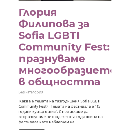
Глория
Филипова за
Sofia LGBTI
Community Fest:
празнуваме
многообразието
в общността
Без категория
Каква е темата на тазгодишния Sofia LGBTI
Community Fest? Темата на фестивала е “15
години куиър магия”. С нея искаме да
отпразнуваме петнадесетата годишнина на
фестивала като наблегнем на…