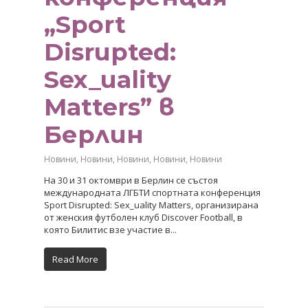
„Sport
Disrupted:
Sex_uality
Matters” в
Берлин
Новини
,
Новини
,
Новини
,
Новини
,
Новини
На 30 и 31 октомври в Берлин се състоя
международната ЛГБТИ спортната конференция
Sport Disrupted: Sex_uality Matters, организирана
от женския футболен клуб Discover Football, в
която Билитис взе участие в...
Read More