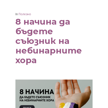
In
Полезно
8 начина да
бъдете
съюзник на
небинарните
хора