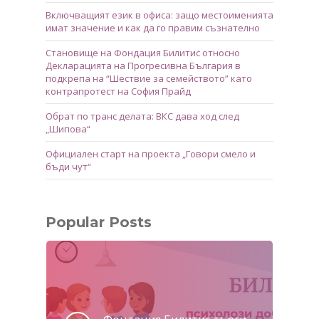
Включващият език в офиса: защо местоименията
имат значение и как да го правим съзнателно
Становище на Фондация Билитис относно
Декларацията на Прогресивна България в
подкрепа на “Шествие за семейството” като
контрапротест на София Прайд
Обрат по транс делата: ВКС дава ход след
„Шипова“
Официален старт на проекта „Говори смело и
бъди чут“
Popular Posts