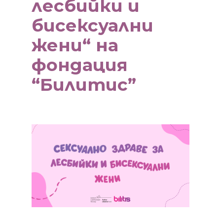
лесбийки и
бисексуални
жени“ на
фондация
“Билитис”