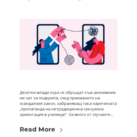
Десетки млади хора се обръщат към анонимния
ни чат за подкрепа, след приемането на
скандалния закон, забраняващ така наречената
„пропаганда на нетрадиционна сексуална
ориентация в училище“. За много от случаите…
Read More