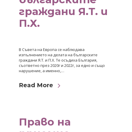
граждани Я.Т. и
П.Х.
В Съвета на Европа се наблюдава
изпълнението на делата на българските
граждани Я.Т. и П.Х. Те осъдиха България,
съответно през 2020г и 2022г, за едно и също
нарушение, а именно,…
Read More
Право на