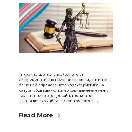
„В крайна сметка, оплакването от
дискриминация по признак полова идентичност
беше най-определящата характеристика на
казуса, обхващайки както социалния елемент,
така и човешкото достойнство, които в
настоящия случай са толкова очевидно…
Read More