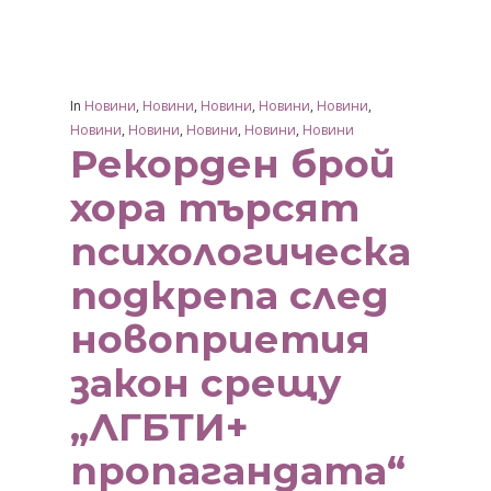
In
Новини
,
Новини
,
Новини
,
Новини
,
Новини
,
Новини
,
Новини
,
Новини
,
Новини
,
Новини
Рекорден брой
хора търсят
психологическа
подкрепа след
новоприетия
закон срещу
„ЛГБТИ+
пропагандата“