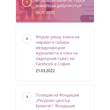
Фондация Билитис търси
психолози доброволци
06.05.2020
Форум срещу езика на
омразата събира
международни
журналисти и член на
надзорния съвет на
Facebook в София
21.03.2022
Позиция на Фондация
„Ресурсен център
Билитис“, Фондация