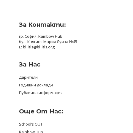
За Контакти:
гр. София, Rainbow Hub
бул. Княгиня Мария Луиза №45
E:
bilitis@bilitis.org
За Нас
Дарители
Годишни доклади
Публична информация
Още От Нас:
School’s OUT
Rainbow Hub