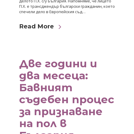
делото П.Х. с/у България. Напомняме, че лицето
П.Х. е трансджендър български гражданин, което
спечели дело в Европейския съд…
Read More
Две години и
два месеца:
Бавният
съдебен процес
за признаване
на пол в