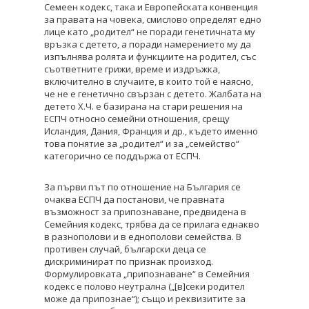
Семеен кодекс, така и Европейската конвенция
за правата на човека, смислово определят едно
лице като „родител“ не поради генетичната му
връзка с детето, а поради намерението му да
изпълнява ролята и функциите на родител, със
съответните грижи, време и издръжка,
включително в случаите, в които той е наясно,
че не е генетично свързан с детето. Жалбата на
детето Х.Ч. е базирана на стари решения на
ЕСПЧ относно семейни отношения, срещу
Исландия, Дания, Франция и др., където именно
това понятие за „родител“ и за „семейство“
категорично се поддържа от ЕСПЧ.
За първи път по отношение на България се
очаква ЕСПЧ да постанови, че правната
възможност за припознаване, предвидена в
Семейния кодекс, трябва да се прилага еднакво
в разнополови и в еднополови семейства. В
противен случай, български деца се
дискриминират по признак произход.
Формулировката „припознаване“ в Семейния
кодекс е полово неутрална („[в]секи родител
може да припознае“); също и реквизитите за