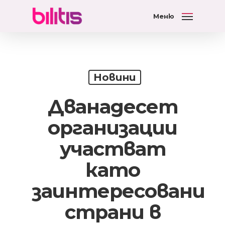
Меню
Новини
Дванадесет
организации
участват
като
заинтересовани
страни в