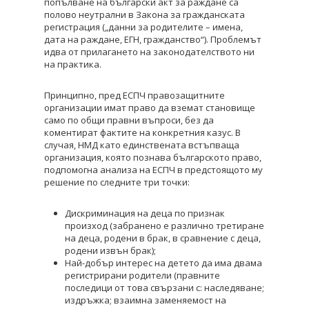
попълване на български акт за раждане са
полово неутрални в Закона за гражданската
регистрация („данни за родителите – имена,
дата на раждане, ЕГН, гражданство“). Проблемът
идва от прилагането на законодателството ни
на практика.
Принципно, пред ЕСПЧ правозащитните
организации имат право да вземат становище
само по общи правни въпроси, без да
коментират фактите на конкретния казус. В
случая, НМД като единствената встъпваща
организация, която познава българското право,
подпомогна анализа на ЕСПЧ в предстоящото му
решение по следните три точки:
Дискриминация на деца по признак
произход (забранено е различно третиране
на деца, родени в брак, в сравнение с деца,
родени извън брак);
Най-добър интерес на детето да има двама
регистрирани родители (правните
последици от това свързани с: наследяване;
издръжка; взаимна заменяемост на