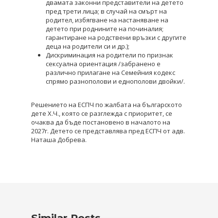
двамата законни представители на детето
пред трети лица; в случай на смърт на
родител, избягване на настаняване на
детето при роднините на починалия;
гарантиране на родствени връзки с другите
деца на родители си и др.);
Дискриминация на родители по признак
сексуална ориентация /забранено е
различно прилагане на Семейния кодекс
спрямо разнополови и еднополови двойки/.
Решението на ЕСПЧ по жалбата на българското
дете Х.Ч., която се разглежда с приоритет, се
очаква да бъде постановено в началото на
2027г. Детето се представлява пред ЕСПЧ от адв.
Наташа Добрева.
Similar Posts