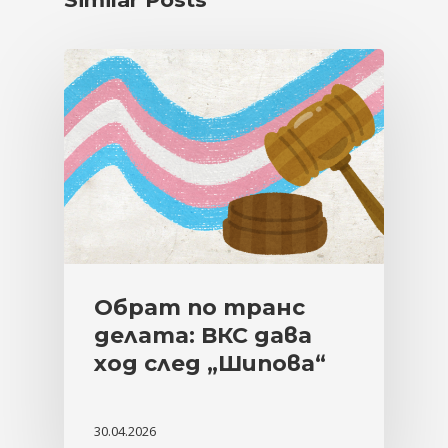
Обрат по транс
делата: ВКС дава
ход след „Шипова“
30.04.2026