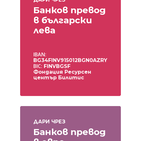
Банков превод
в български
лева
IBAN:
BG34FINV915012BGN0AZRY
BIC:
FINVBGSF
Фондация Ресурсен
център Билитис
ДАРИ ЧРЕЗ
Банков превод