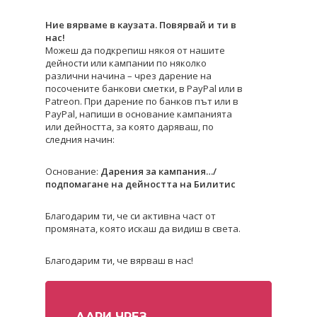
Ние вярваме в каузата. Повярвай и ти в
нас!
Можеш да подкрепиш някоя от нашите
дейности или кампании по няколко
различни начина – чрез дарение на
посочените банкови сметки, в PayPal или в
Patreon. При дарение по банков път или в
PayPal, напиши в основание кампанията
или дейността, за която даряваш, по
следния начин:
Основание:
Дарения за кампания…/
подпомагане на дейността на Билитис
Благодарим ти, че си активна част от
промяната, която искаш да видиш в света.
Благодарим ти, че вярваш в нас!
ДАРИ ЧРЕЗ