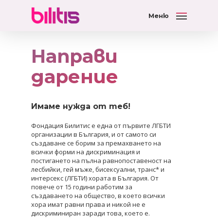
Меню
Направи
дарение
Имаме нужда от теб!
Фондация Билитис е една от първите ЛГБТИ
организации в България, и от самото си
създаване се борим за премахването на
всички форми на дискриминация и
постигането на пълна равнопоставеност на
лесбийки, гей мъже, бисексуални, транс* и
интерсекс (ЛГБТИ) хората в България. От
повече от 15 години работим за
създаването на общество, в което всички
хора имат равни права и никой не е
дискриминиран заради това, което е.