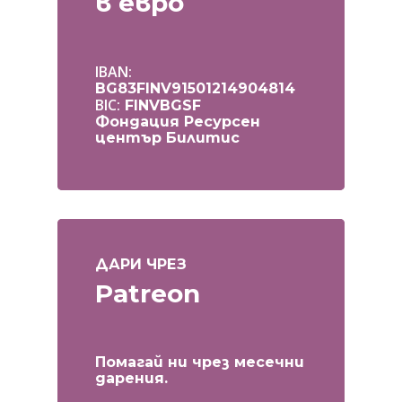
в евро
IBAN:
BG83FINV91501214904814
BIC:
FINVBGSF
Фондация Ресурсен
център Билитис
ДАРИ ЧРЕЗ
Patreon
Помагай ни чрез месечни
дарения.