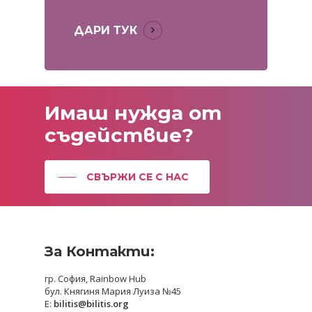
ДАРИ ТУК
Имаш
нужда
от
съдействие?
СВЪРЖИ СЕ С НАС
За Контакти:
гр. София, Rainbow Hub
бул. Княгиня Мария Луиза №45
E:
bilitis@bilitis.org