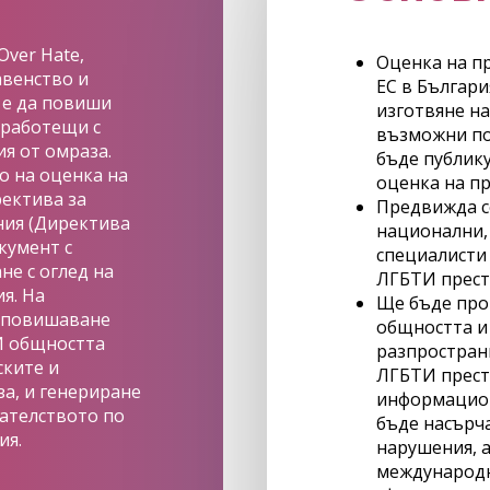
Over Hate,
Оценка на п
авенство и
ЕС в Българи
 е да повиши
изготвяне на
 работещи с
възможни по
я от омраза.
бъде публику
 на оценка на
оценка на п
ектива за
Предвижда с
ния (Директива
национални, 
кумент с
специалисти 
е с оглед на
ЛГБТИ прест
я. На
Ще бъде про
и повишаване
общността и
И общността
разпростран
ските и
ЛГБТИ прест
а, и генериране
информацион
дателството по
бъде насърч
ия.
нарушения, а
международн