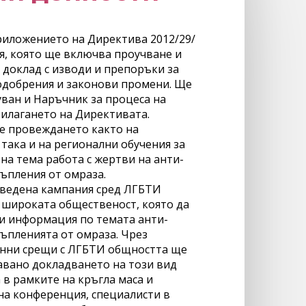
риложението на Директива 2012/29/
я, която ще включва проучване и
 доклад с изводи и препоръки за
добрения и законови промени. Ще
ван и Наръчник за процеса на
рилагането на Директивата.
е провеждането както на
така и на регионални обучения за
на тема работа с жертви на анти-
ъпления от омраза.
ведена кампания сред ЛГБТИ
 широката общественост, която да
и информация по темата анти-
ъпленията от омраза. Чрез
ни срещи с ЛГБТИ общността ще
авано докладването на този вид
 в рамките на кръгла маса и
а конференция, специалисти в