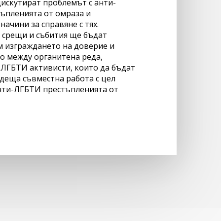
дискутират проблемът с анти-
ъпленията от омраза и
ачини за справяне с тях.
 срещи и събития ще бъдат
м изграждането на доверие и
о между органитена реда,
 ЛГБТИ активисти, които да бъдат
деща съвместна работа с цел
анти-ЛГБТИ престъпленията от