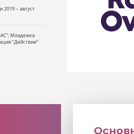
и 2019 – август
АС”; Младежка
ация “Действие”
Основ