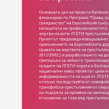
Основната цел на проекта Rainbow 
финансиран по Програма “Права, р
гражданство” на Европейския съюз,
капацитета на професионалистите,
жертви на анти-ЛГБТИ престъплени
Проектът предвижда извършването
приложението на Европейската дир
правата на жертвите на престъпле
2012/29/EС) и разработването на до
препоръки за нейното транспониран
нуждите на ЛГБТИ хората в Българи
национално ниво, проектът цели 
информираността на хора от ЛГБТ
относно последствията от хомофоб
трансфобски престъпления от омраз
на подкрепа за промяна на законо
отношение на този вид престъплен