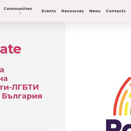
Communities
Events
Resources
News
Contacts
ate
а
на
нти-ЛГБТИ
в България