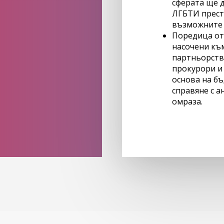
сферата ще 
ЛГБТИ прест
възможните н
Поредица от
насочени къ
партньорств
прокурори и
основа на бъ
справяне с 
омраза.