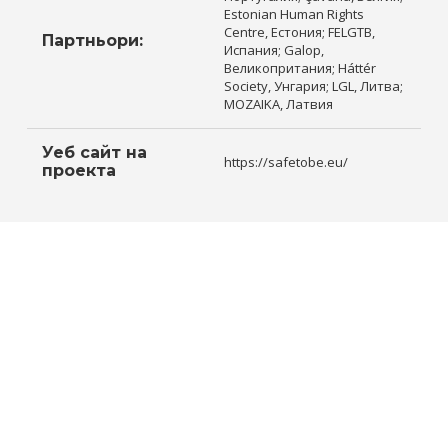
Estonian Human Rights
Centre, Естония; FELGTB,
Партньори:
Испания; Galop,
Великопритания; Háttér
Society, Унгария; LGL, Литва;
MOZAIKA, Латвия
Уеб сайт на
https://safetobe.eu/
проекта