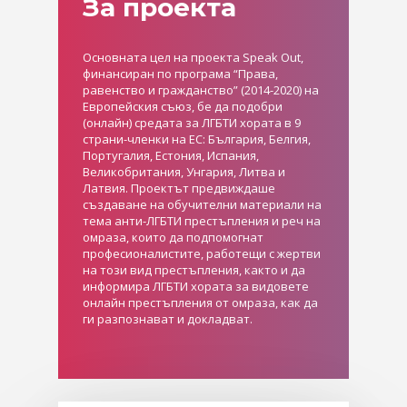
За проекта
Основната цел на проекта Speak Out,
финансиран по програма “Права,
равенство и гражданство” (2014-2020) на
Европейския съюз, бе да подобри
(онлайн) средата за ЛГБТИ хората в 9
страни-членки на ЕС: България, Белгия,
Португалия, Естония, Испания,
Великобритания, Унгария, Литва и
Латвия. Проектът предвиждаше
създаване на обучителни материали на
тема анти-ЛГБТИ престъпления и реч на
омраза, които да подпомогнат
професионалистите, работещи с жертви
на този вид престъпления, както и да
информира ЛГБТИ хората за видовете
онлайн престъпления от омраза, как да
ги разпознават и докладват.