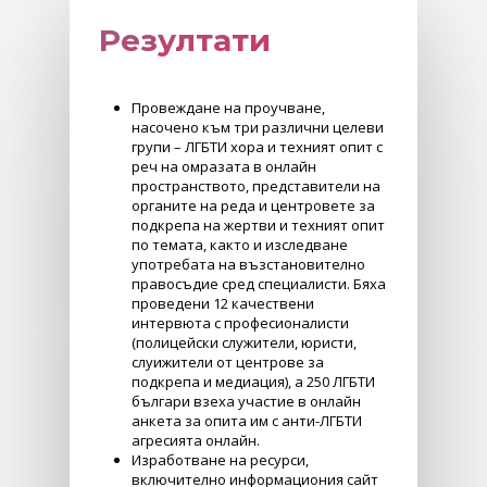
Резултати
Провеждане на проучване,
насочено към три различни целеви
групи – ЛГБТИ хора и техният опит с
реч на омразата в онлайн
пространството, представители на
органите на реда и центровете за
подкрепа на жертви и техният опит
по темата, както и изследване
употребата на възстановително
правосъдие сред специалисти. Бяха
проведени 12 качествени
интервюта с професионалисти
(полицейски служители, юристи,
слуижители от центрове за
подкрепа и медиация), а 250 ЛГБТИ
българи взеха участие в онлайн
анкета за опита им с анти-ЛГБТИ
агресията онлайн.
Изработване на ресурси,
включително информациония сайт