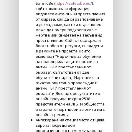
SafeToBe (
https://safetobe.eu/
),
който включва информация
видовете анти-ЛГБТИ престъпления
от омраза, как да си разпознаваме
и докладваме, както и къде човек
може да намери подкрепа ако е
жертва или свидетел на такъв вид
престъпление. Сайтът съдържа и
богат набор от ресурси, създадени
в рамките на проекта, които
включват “Наръчник за обучение
на правоприлагащите органи за
анти-ЛГБТИ престъпления от
омраза”, съпътстван от две
обучителни видеа, “Наръчник за
възстановително правосъдие и
анти-ЛГБТИ престъпления от
омраза” и Доклад с резултатите от
онлайн проучване сред 2538
представители на ЛГБТИ общността
в страните партньори за опита им с
онлайн агресията.
Ангажиране на специалисти от цяла
Европа посредством
организирането на международна